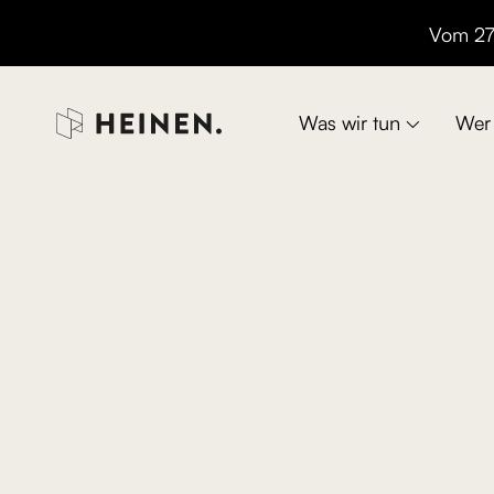
Vom 27.

Was wir tun
Wer 
