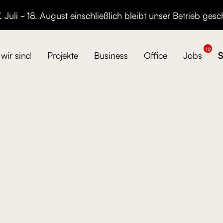
 Juli - 18. August einschließlich bleibt unser Betrieb gesc
10
wir sind
Projekte
Business
Office
Jobs
S