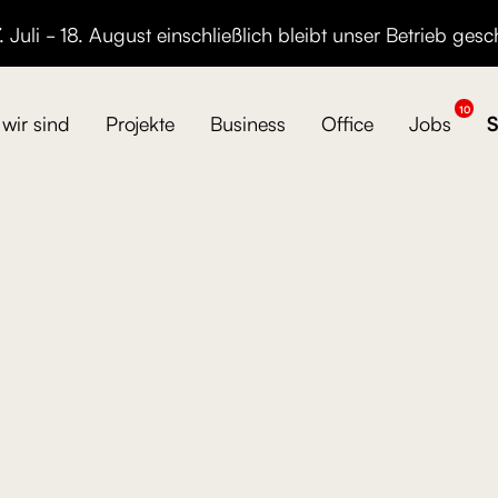
 Juli - 18. August einschließlich bleibt unser Betrieb gesc
10
wir sind
Projekte
Business
Office
Jobs
S