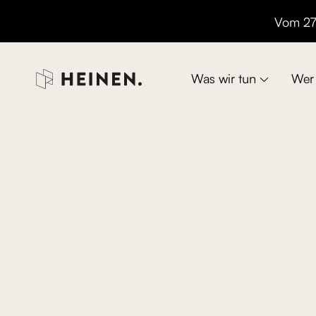
Vom 27.

Was wir tun
Wer 
