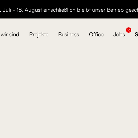
 Juli - 18. August einschließlich bleibt unser Betrieb gesc
10
wir sind
Projekte
Business
Office
Jobs
S