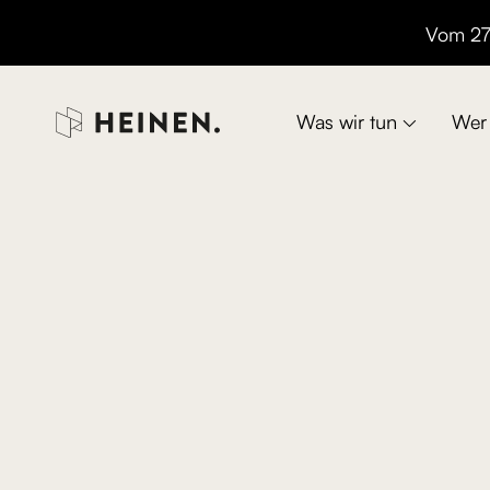
Vom 27.

Was wir tun
Wer 
