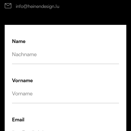
info@heinendesign.lu

Name
Vorname
Email