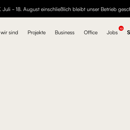
 Juli - 18. August einschließlich bleibt unser Betrieb gesc
10
wir sind
Projekte
Business
Office
Jobs
S