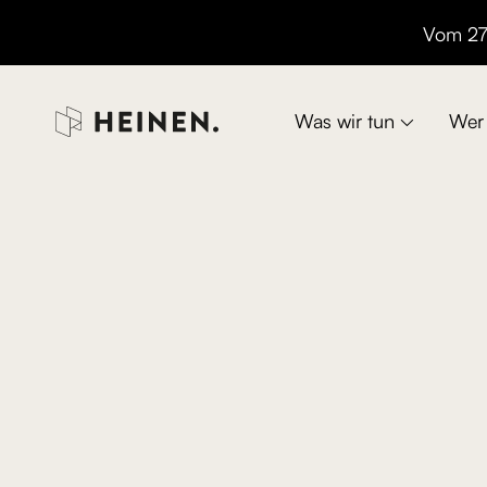
Vom 27.

Was wir tun
Wer 
