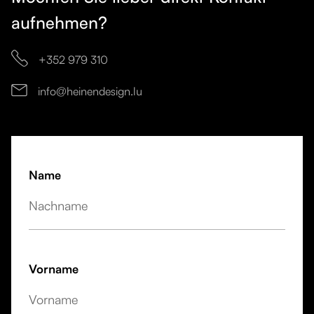
aufnehmen?

+352 979 310
info@heinendesign.lu

Name
Vorname