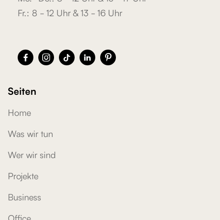
Fr.: 8 - 12 Uhr & 13 - 16 Uhr





Seiten
Home
Was wir tun
Wer wir sind
Projekte
Business
Office