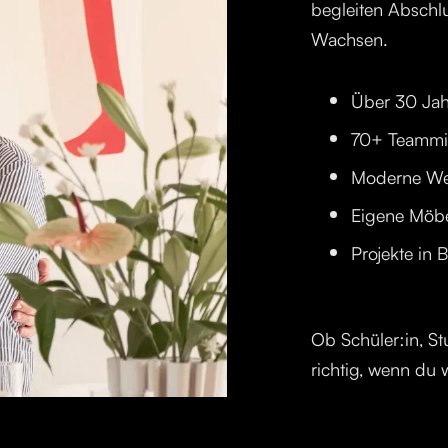
begleiten Abschl
Wachsen.
Über 30 Jah
70+ Teammit
Moderne We
Eigene Möb
Projekte in
Ob Schüler:in, St
richtig, wenn du 