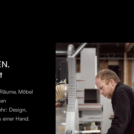
EN.
t
t Räume, Möbel
hen
ehr: Design,
 einer Hand.