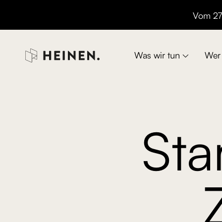
Vom 27.

Was wir tun
Wer 

Sta