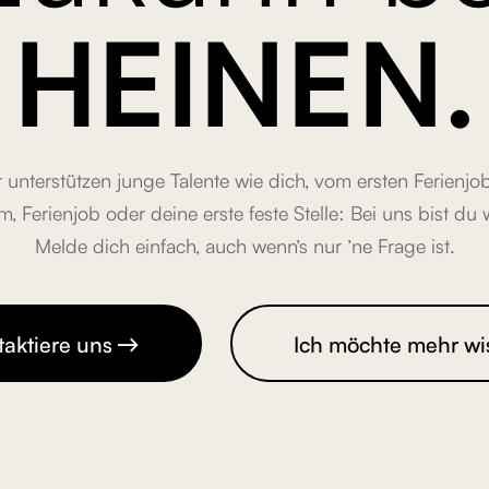
HEINEN.
unterstützen junge Talente wie dich, vom ersten Ferienjob
m, Ferienjob oder deine erste feste Stelle: Bei uns bist du
Melde dich einfach, auch wenn’s nur ’ne Frage ist.
taktiere uns
Ich möchte mehr wi
