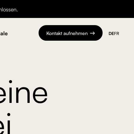
hlossen.
ale
Kontakt aufnehmen
DE
FR

eine
i