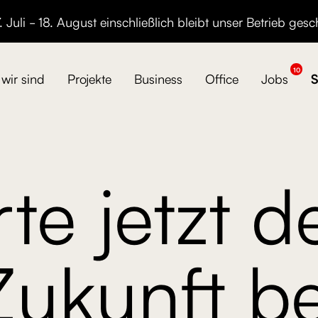
 Juli - 18. August einschließlich bleibt unser Betrieb gesc
10
wir sind
Projekte
Business
Office
Jobs
S
rte jetzt d
Zukunft be