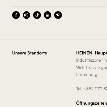





Unsere Standorte
HEINEN. Haupts
Industriezone "In
9911 Troisvierge
Luxemburg
Tel. +352 979 3
Öffnungszeiten