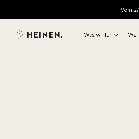
Vom 27.

Was wir tun
Wer 
