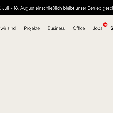
 Juli - 18. August einschließlich bleibt unser Betrieb gesc
10
wir sind
Projekte
Business
Office
Jobs
S